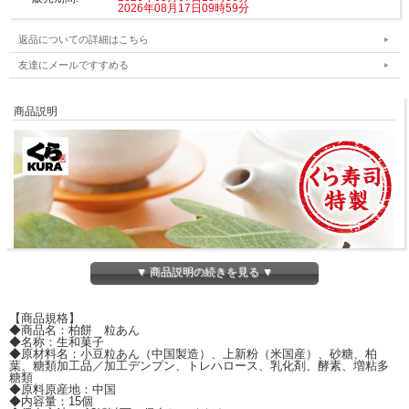
2026年08月17日09時59分
返品についての詳細はこちら
友達にメールですすめる
商品説明
▼ 商品説明の続きを見る ▼
【商品規格】
◆商品名：柏餅 粒あん
◆名称：生和菓子
◆原材料名：小豆粒あん（中国製造）、上新粉（米国産）、砂糖、柏
葉、糖類加工品／加工デンプン、トレハロース、乳化剤、酵素、増粘多
糖類
◆原料原産地：中国
◆内容量：15個