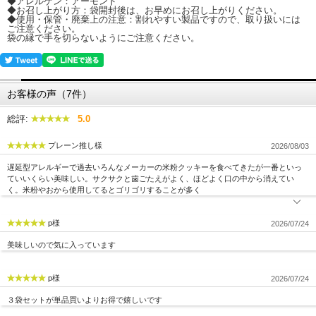
◆アレルゲン：アーモンド
◆お召し上がり方：袋開封後は、お早めにお召し上がりください。
◆使用・保管・廃棄上の注意：割れやすい製品ですので、取り扱いには
ご注意ください。
袋の縁で手を切らないようにご注意ください。
お客様の声（7件）
総評:
5.0
プレーン推し様
2026/08/03
遅延型アレルギーで過去いろんなメーカーの米粉クッキーを食べてきたが一番といっ
ていいくらい美味しい。サクサクと歯ごたえがよく、ほどよく口の中から消えてい
く。米粉やおから使用してるとゴリゴリすることが多く
p様
2026/07/24
美味しいので気に入っています
p様
2026/07/24
３袋セットが単品買いよりお得で嬉しいです