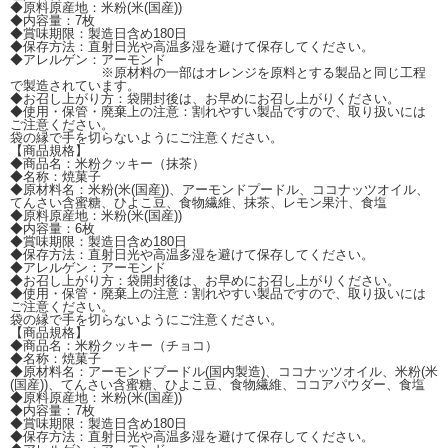
◆原料原産地：米粉(米(国産))
◆内容量：7枚
◆賞味期限：製造日含め180日
◆保存方法：直射日光や高温多湿を避けて保存してください。
◆アレルゲン：アーモンド
※原材料の一部はオレンジを原料とする製品と同じ工程
で製造されています。
◆お召し上がり方：袋開封後は、お早めにお召し上がりください。
◆使用・保管・廃棄上の注意：割れやすい製品ですので、取り扱いには
ご注意ください。
袋の縁で手を切らないようにご注意ください。
【商品規格】
◆商品名：米粉クッキー（抹茶）
◆名称：焼菓子
◆原材料名：米粉(米(国産))、アーモンドプードル、ココナッツオイル、
てんさい含蜜糖、ひよこ豆、食物繊維、抹茶、レモン果汁、食塩
◆原料原産地：米粉(米(国産))
◆内容量：6枚
◆賞味期限：製造日含め180日
◆保存方法：直射日光や高温多湿を避けて保存してください。
◆アレルゲン：アーモンド
◆お召し上がり方：袋開封後は、お早めにお召し上がりください。
◆使用・保管・廃棄上の注意：割れやすい製品ですので、取り扱いには
ご注意ください。
袋の縁で手を切らないようにご注意ください。
【商品規格】
◆商品名：米粉クッキー（チョコ）
◆名称：焼菓子
◆原材料名：アーモンドプードル(国内製造)、ココナッツオイル、米粉(米
(国産))、てんさい含蜜糖、ひよこ豆、食物繊維、ココアパウダー、食塩
◆原料原産地：米粉(米(国産))
◆内容量：7枚
◆賞味期限：製造日含め180日
◆保存方法：直射日光や高温多湿を避けて保存してください。