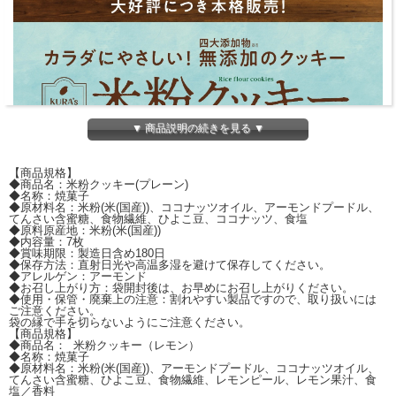
▼ 商品説明の続きを見る ▼
【商品規格】
◆商品名：米粉クッキー(プレーン)
◆名称：焼菓子
◆原材料名：米粉(米(国産))、ココナッツオイル、アーモンドプードル、
てんさい含蜜糖、食物繊維、ひよこ豆、ココナッツ、食塩
◆原料原産地：米粉(米(国産))
◆内容量：7枚
◆賞味期限：製造日含め180日
◆保存方法：直射日光や高温多湿を避けて保存してください。
◆アレルゲン：アーモンド
◆お召し上がり方：袋開封後は、お早めにお召し上がりください。
◆使用・保管・廃棄上の注意：割れやすい製品ですので、取り扱いには
ご注意ください。
袋の縁で手を切らないようにご注意ください。
【商品規格】
◆商品名： 米粉クッキー（レモン）
◆名称：焼菓子
◆原材料名：米粉(米(国産))、アーモンドプードル、ココナッツオイル、
てんさい含蜜糖、ひよこ豆、食物繊維、レモンピール、レモン果汁、食
塩／香料