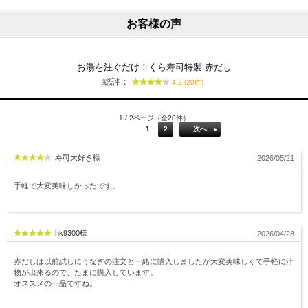
お客様の声
お湯を注ぐだけ！くら寿司特製 赤だし
総評：
4.2 (20件)
1 / 2ページ（全20件）
1
2
次へ
寿司大好き様
2026/05/21
手軽で大変美味しかったです。
hk9300様
2026/04/28
赤だしは以前試しにうなぎの注文と一緒に購入しましたが大変美味しくて手軽に汁
物が出来るので、たまに購入しています。
オススメの一品ですね。