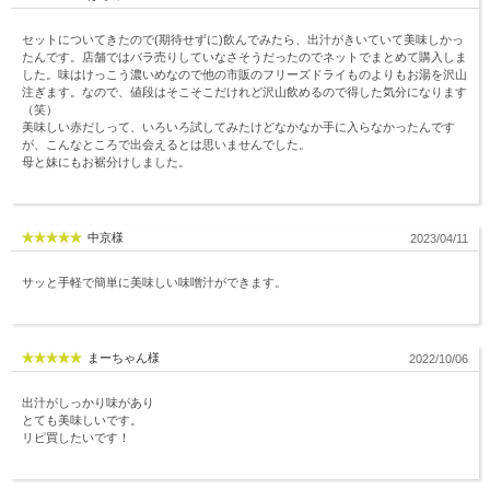
セットについてきたので(期待せずに)飲んでみたら、出汁がきいていて美味しかっ
たんです。店舗ではバラ売りしていなさそうだったのでネットでまとめて購入しま
した。味はけっこう濃いめなので他の市販のフリーズドライものよりもお湯を沢山
注ぎます。なので、値段はそこそこだけれど沢山飲めるので得した気分になります
（笑）
美味しい赤だしって、いろいろ試してみたけどなかなか手に入らなかったんです
が、こんなところで出会えるとは思いませんでした。
母と妹にもお裾分けしました。
中京様
2023/04/11
サッと手軽で簡単に美味しい味噌汁ができます。
まーちゃん様
2022/10/06
出汁がしっかり味があり
とても美味しいです。
リピ買したいです！