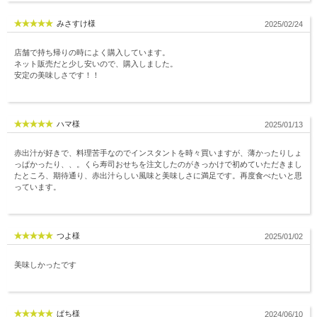
みさすけ様
2025/02/24
店舗で持ち帰りの時によく購入しています。
ネット販売だと少し安いので、購入しました。
安定の美味しさです！！
ハマ様
2025/01/13
赤出汁が好きで、料理苦手なのでインスタントを時々買いますが、薄かったりしょ
っぱかったり、、。くら寿司おせちを注文したのがきっかけで初めていただきまし
たところ、期待通り、赤出汁らしい風味と美味しさに満足です。再度食べたいと思
っています。
つよ様
2025/01/02
美味しかったです
ぱち様
2024/06/10