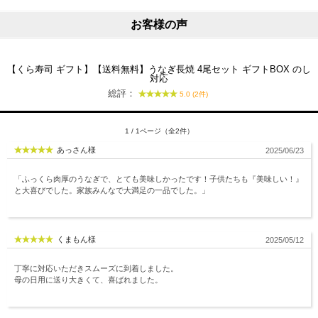
お客様の声
【くら寿司 ギフト】【送料無料】うなぎ長焼 4尾セット ギフトBOX のし
対応
総評：
5.0 (2件)
1 / 1ページ（全2件）
あっさん様
2025/06/23
「ふっくら肉厚のうなぎで、とても美味しかったです！子供たちも『美味しい！』
と大喜びでした。家族みんなで大満足の一品でした。」
くまもん様
2025/05/12
丁寧に対応いただきスムーズに到着しました。
母の日用に送り大きくて、喜ばれました。