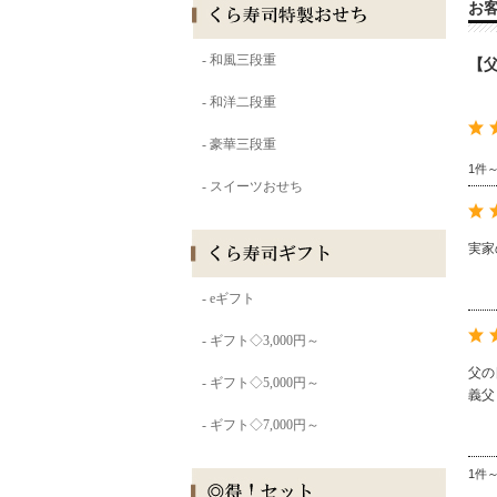
お
【父
1件
実家
父の
義父
1件