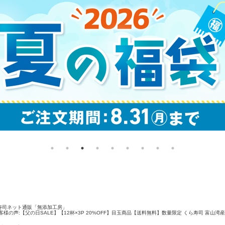
寿司ネット通販「無添加工房」
客様の声:【父の日SALE】【12杯×3P 20%OFF】目玉商品【送料無料】数量限定 くら寿司 富山湾産 ホ