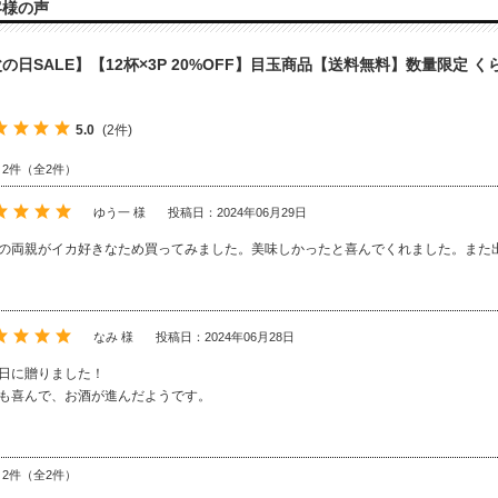
客様の声
の日SALE】【12杯×3P 20%OFF】目玉商品【送料無料】数量限定 くら寿
5.0
(2件)
～2件（全2件）
ゆう一 様
投稿日：2024年06月29日
の両親がイカ好きなため買ってみました。美味しかったと喜んでくれました。また
なみ 様
投稿日：2024年06月28日
日に贈りました！
も喜んで、お酒が進んだようです。
～2件（全2件）