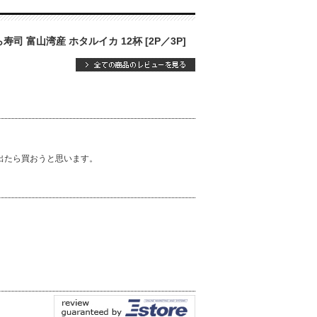
司 富山湾産 ホタルイカ 12杯 [2P／3P]
出たら買おうと思います。