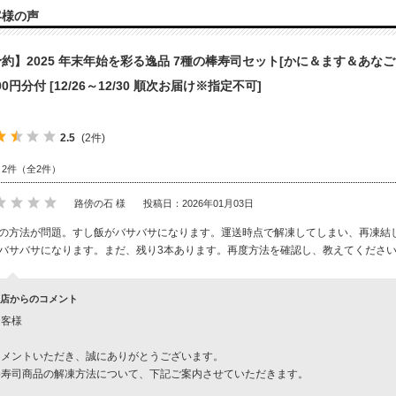
客様の声
約】2025 年末年始を彩る逸品 7種の棒寿司セット[かに＆ます＆あな
000円分付 [12/26～12/30 順次お届け※指定不可]
2.5
(2件)
～2件（全2件）
路傍の石 様
投稿日：2026年01月03日
の方法が問題。すし飯がバサバサになります。運送時点で解凍してしまい、再凍結
バサバサになります。まだ、残り3本あります。再度方法を確認し、教えてくださ
店からのコメント
お客様
コメントいただき、誠にありがとうございます。
棒寿司商品の解凍方法について、下記ご案内させていただきます。