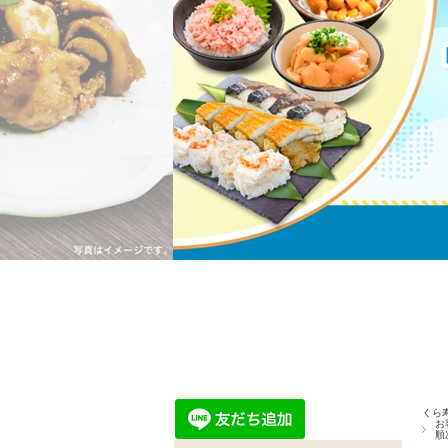
くら
お
順