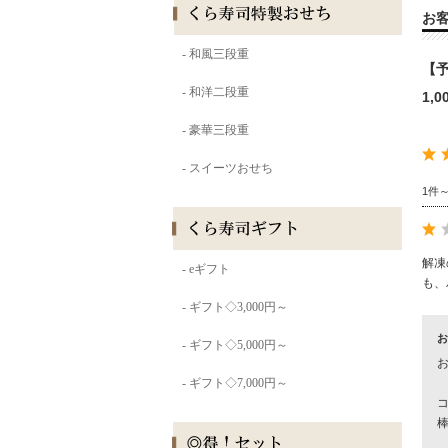
お
【予
1,
1件
解凍
も、
お