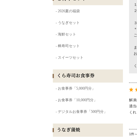
２
解凍
適当
くれ
1件