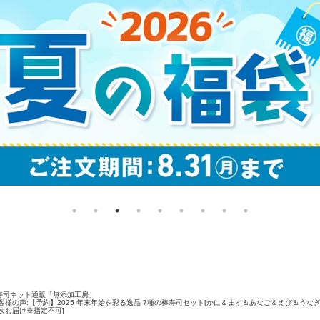
寿司ネット通販「無添加工房」
客様の声:【予約】2025 年末年始を彩る逸品 7種の棒寿司セット[かに＆ます＆あなご＆えび＆うなぎ＆さば＆
次お届け※指定不可]