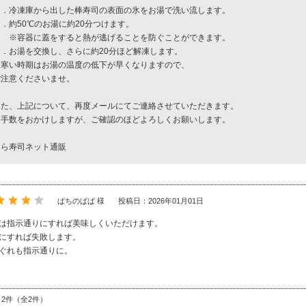
１．冷凍庫から出した棒寿司の表面の氷をお湯で洗い流します。
．約50℃のお湯に約20分つけます。
※容器に蓋をすると熱が逃げることを防ぐことができます。
３．お湯を交換し、さらに約20分ほど解凍します。
＊寒い時期はお湯の温度の低下が早くなりますので、
ご注意くださいませ。
また、上記について、再度メールにてご連絡させていただきます。
お手数をおかけしますが、ご確認のほどよろしくお願いします。
くら寿司ネット通販
ぱちのぱぱ 様
投稿日：2026年01月01日
は指示通りにすれば美味しくいただけます。
にすれば失敗します。
ぐれも指示通りに。
～2件（全2件）