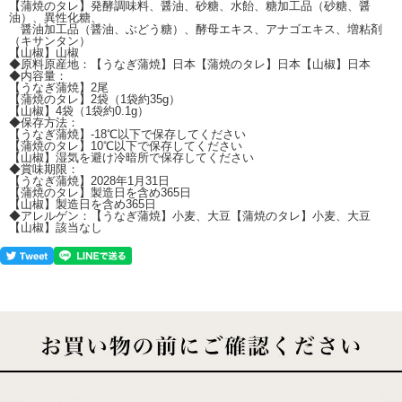
【蒲焼のタレ】発酵調味料、醤油、砂糖、水飴、糖加工品（砂糖、醤
油）、異性化糖、
醤油加工品（醤油、ぶどう糖）、酵母エキス、アナゴエキス、増粘剤
（キサンタン）
【山椒】山椒
◆原料原産地：【うなぎ蒲焼】日本【蒲焼のタレ】日本【山椒】日本
◆内容量：
【うなぎ蒲焼】2尾
【蒲焼のタレ】2袋（1袋約35g）
【山椒】4袋（1袋約0.1g）
◆保存方法：
【うなぎ蒲焼】-18℃以下で保存してください
【蒲焼のタレ】10℃以下で保存してください
【山椒】湿気を避け冷暗所で保存してください
◆賞味期限：
【うなぎ蒲焼】2028年1月31日
【蒲焼のタレ】製造日を含め365日
【山椒】製造日を含め365日
◆アレルゲン：【うなぎ蒲焼】小麦、大豆【蒲焼のタレ】小麦、大豆
【山椒】該当なし