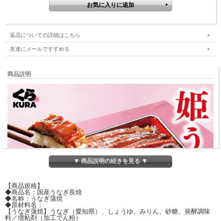
返品についての詳細はこちら
友達にメールですすめる
商品説明
▼ 商品説明の続きを見る ▼
【商品規格】
◆商品名：国産うなぎ長焼
◆名称：うなぎ蒲焼
◆原材料名：
【うなぎ蒲焼】うなぎ（愛知県）、しょうゆ、みりん、砂糖、発酵調味
料／増粘剤（加工でん粉）