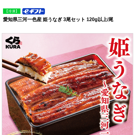
【冷凍】
愛知県三河一色産 姫うなぎ 3尾セット 120g以上/尾