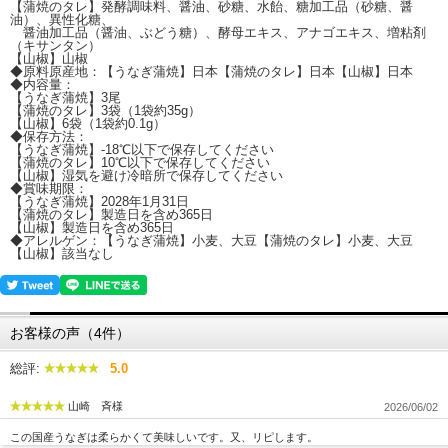
【蒲焼のタレ】発酵調味料、醤油、砂糖、水飴、糖加工品（砂糖、醤
油）、異性化糖、
醤油加工品（醤油、ぶどう糖）、酵母エキス、アナゴエキス、増粘剤
（キサンタン）
【山椒】山椒
◆原料原産地：【うなぎ蒲焼】日本【蒲焼のタレ】日本【山椒】日本
◆内容量：
【うなぎ蒲焼】3尾
【蒲焼のタレ】3袋（1袋約35g）
【山椒】6袋（1袋約0.1g）
◆保存方法：
【うなぎ蒲焼】-18℃以下で保存してください
【蒲焼のタレ】10℃以下で保存してください
【山椒】湿気を避け冷暗所で保存してください
◆賞味期限：
【うなぎ蒲焼】2028年1月31日
【蒲焼のタレ】製造日を含め365日
【山椒】製造日を含め365日
◆アレルゲン：【うなぎ蒲焼】小麦、大豆【蒲焼のタレ】小麦、大豆
【山椒】該当なし
お客様の声（4件）
総評:
5.0
山崎 斉様
2026/06/02
この国産うなぎは柔らかくて美味しいです。又、リピします。