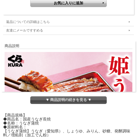
返品についての詳細はこちら
友達にメールですすめる
商品説明
▼ 商品説明の続きを見る ▼
【商品規格】
◆商品名：国産うなぎ長焼
◆名称：うなぎ蒲焼
◆原材料名：
【うなぎ蒲焼】うなぎ（愛知県）、しょうゆ、みりん、砂糖、発酵調味
料／増粘剤（加工でん粉）